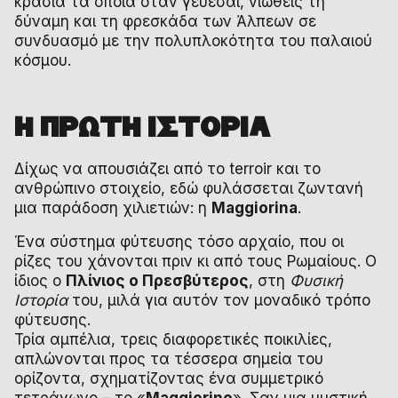
κρασιά τα οποία όταν γεύεσαι, νιώθεις τη
δύναμη και τη φρεσκάδα των Άλπεων σε
συνδυασμό με την πολυπλοκότητα του παλαιού
κόσμου.
Η ΠΡΩΤΗ ΙΣΤΟΡΙΑ
Δίχως να απουσιάζει από το terroir και το
ανθρώπινο στοιχείο, εδώ φυλάσσεται ζωντανή
μια παράδοση χιλιετιών: η
Maggiorina
.
Ένα σύστημα φύτευσης τόσο αρχαίο, που οι
ρίζες του χάνονται πριν κι από τους Ρωμαίους. Ο
ίδιος ο
Πλίνιος ο Πρεσβύτερος
, στη
Φυσική
Ιστορία
του, μιλά για αυτόν τον μοναδικό τρόπο
φύτευσης.
Τρία αμπέλια, τρεις διαφορετικές ποικιλίες,
απλώνονται προς τα τέσσερα σημεία του
ορίζοντα, σχηματίζοντας ένα συμμετρικό
τετράγωνο – το «
Maggiorino
». Σαν μια μυστική