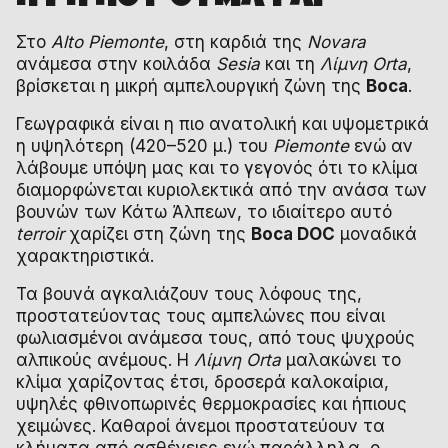
Στο
Alto Piemonte
, στη καρδιά της
Novara
ανάμεσα στην κοιλάδα
Sesia
και τη
Λίμνη Orta
,
βρίσκεται η μικρή αμπελουργική ζώνη της
Boca
.
Γεωγραφικά είναι η πιο ανατολική και υψομετρικά
η υψηλότερη (420–520 μ.) του
Piemonte
ενώ αν
λάβουμε υπόψη μας και το γεγονός ότι το κλίμα
διαμορφώνεται κυριολεκτικά από την ανάσα των
βουνών των Κάτω Άλπεων, το ιδιαίτερο αυτό
terroir
χαρίζει στη ζώνη της
Boca DOC
μοναδικά
χαρακτηριστικά.
Τα βουνά αγκαλιάζουν τους λόφους της,
προστατεύοντας τους αμπελώνες που είναι
φωλιασμένοι ανάμεσα τους, από τους ψυχρούς
αλπικούς ανέμους. Η
Λίμνη Orta
μαλακώνει το
κλίμα χαρίζοντας έτσι, δροσερά καλοκαίρια,
υψηλές φθινοπωρινές θερμοκρασίες και ήπιους
χειμώνες. Καθαροί άνεμοι προστατεύουν τα
κλήματα από ασθένειες ενώ παράλληλα, ο