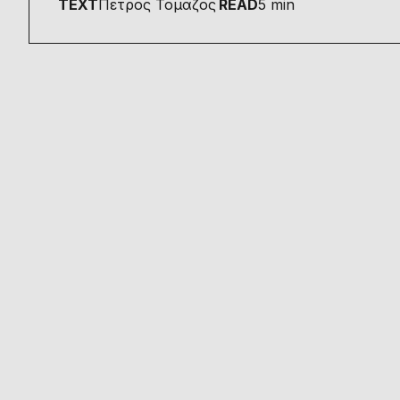
TEXT
Πετρος Τομαζος
READ
5 min